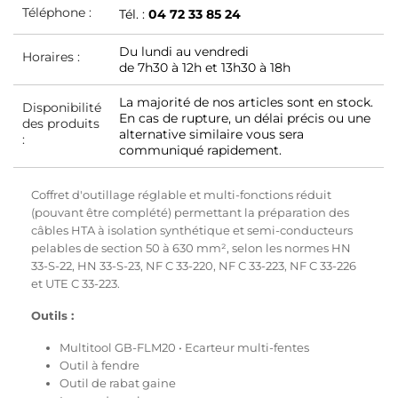
Téléphone :
Tél. :
04 72 33 85 24
Du lundi au vendredi
Horaires :
de 7h30 à 12h et 13h30 à 18h
La majorité de nos articles sont en stock.
Disponibilité
En cas de rupture, un délai précis ou une
des produits
alternative similaire vous sera
:
communiqué rapidement.
Coffret d'outillage réglable et multi-fonctions réduit
(pouvant être complété) permettant la préparation des
câbles HTA à isolation synthétique et semi-conducteurs
pelables de section 50 à 630 mm², selon les normes HN
33-S-22, HN 33-S-23, NF C 33-220, NF C 33-223, NF C 33-226
et UTE C 33-223.
Outils :
Multitool GB-FLM20 • Ecarteur multi-fentes
Outil à fendre
Outil de rabat gaine