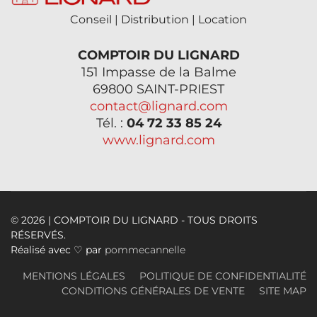
Conseil | Distribution | Location
COMPTOIR DU LIGNARD
151 Impasse de la Balme
69800 SAINT-PRIEST
contact@lignard.com
Tél. :
04 72 33 85 24
www.lignard.com
© 2026 | COMPTOIR DU LIGNARD - TOUS DROITS
RÉSERVÉS.
Réalisé avec ♡ par
pommecannelle
MENTIONS LÉGALES
POLITIQUE DE CONFIDENTIALITÉ
CONDITIONS GÉNÉRALES DE VENTE
SITE MAP