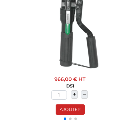
966,00 €
HT
D51
+
–
AJOUTER