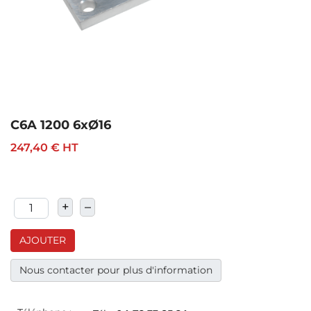
C6A 1200 6xØ16
247,40 €
HT
+
–
AJOUTER
Nous contacter pour plus d'information