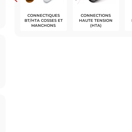
RMO-
MISE À LA TERRE
CÂBLES
CTABLE