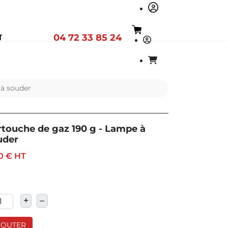
04 72 33 85 24
T
 à souder
rtouche de gaz 190 g - Lampe à
uder
0 €
HT
+
–
JOUTER