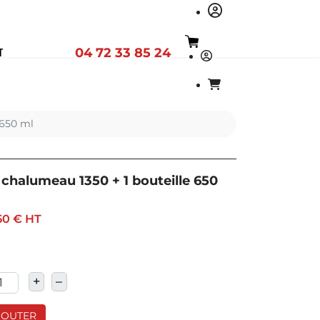
04 72 33 85 24
T
 650 ml
 chalumeau 1350 + 1 bouteille 650
50 €
HT
+
–
JOUTER