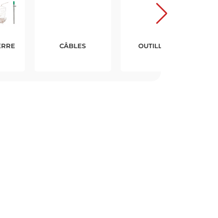
OUTILLAGES
MATRICE
BORNE ET
COFFRET B